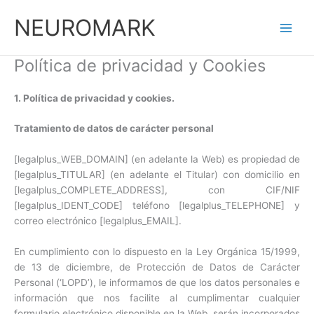
Ir
NEUROMARK
al
contenido
Política de privacidad y Cookies
1. Política de privacidad y cookies.
Tratamiento de datos de carácter personal
[legalplus_WEB_DOMAIN] (en adelante la Web) es propiedad de
[legalplus_TITULAR] (en adelante el Titular) con domicilio en
[legalplus_COMPLETE_ADDRESS], con CIF/NIF
[legalplus_IDENT_CODE] teléfono [legalplus_TELEPHONE] y
correo electrónico [legalplus_EMAIL].
En cumplimiento con lo dispuesto en la Ley Orgánica 15/1999,
de 13 de diciembre, de Protección de Datos de Carácter
Personal (‘LOPD’), le informamos de que los datos personales e
información que nos facilite al cumplimentar cualquier
formulario electrónico disponible en la Web, serán incorporados