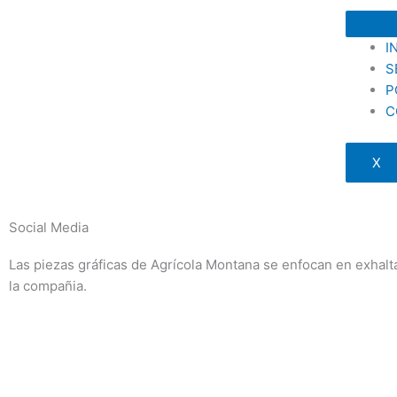
I
S
P
C
X
Social Media
Las piezas gráficas de Agrícola Montana se enfocan en exhaltar
la compañia.